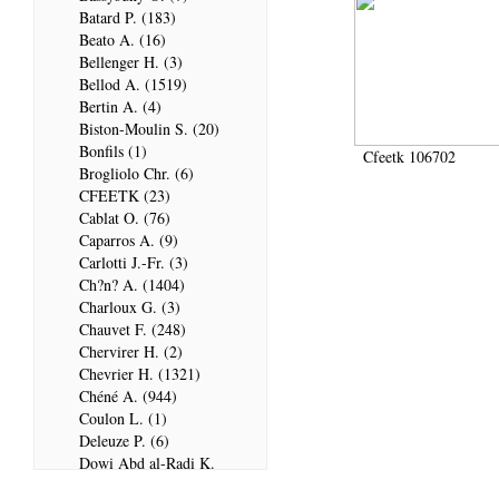
Batard P. (183)
Beato A. (16)
Bellenger H. (3)
Bellod A. (1519)
Bertin A. (4)
Biston-Moulin S. (20)
Bonfils (1)
Cfeetk 106702
Brogliolo Chr. (6)
CFEETK (23)
Cablat O. (76)
Caparros A. (9)
Carlotti J.-Fr. (3)
Ch?n? A. (1404)
Charloux G. (3)
Chauvet F. (248)
Chervirer H. (2)
Chevrier H. (1321)
Chéné A. (944)
Coulon L. (1)
Deleuze P. (6)
Dowi Abd al-Radi K.
(679)