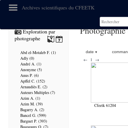
Archives scientifiques du CFEETK
Photographie
Exploration par
photographe
date
command
Abd el-Motaleb F. (1)
Adly (0)
←
1
→
André A. (1)
Anonyme (5)
Anus P. (6)
Apffel C. (152)
Arnaudiès E. (2)
Auteurs Multiples (7)
Azim A. (1)
Azim M. (39)
Cfeetk 61204
Bagarry A. (2)
Bancel G. (599)
Barguet P. (393)
Bassyouny O. (7)