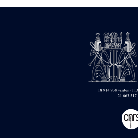
Dufour Q. (133)
ENSG (3596)
Estampages (3)
Fran (1)
Gabolde L. (6)
Gaddis A. (2)
Gallet J. (684)
Gallet L. (3)
Gambier N. (79)
Golvin J.-Cl. (43)
Gout J.-Fr. (1205)
Graindorge C. (2)
Groscaux Ph. (371)
Gu?niot Cl. (42)
Guadagnini K. (184)
18 914 938 visites - 113
Guéniot Cl. (2)
21 663 517 
H. Chevrier (1)
Hegazy E. (8)
Hubert M. (26)
Huguenin D. (69)
Jacquemet J. (174)
Jacquemet J. Wolff Ch.
(25)