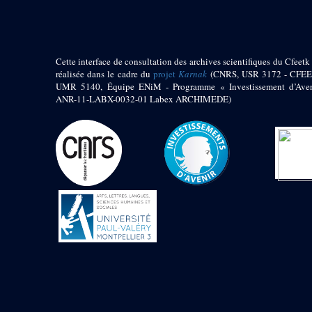
Jambon E. (10)
Koltz L. (174)
Laroze E. (4)
Larronde J. (2)
Cette interface de consultation des archives scientifiques du Cfeetk 
Lauffray J. (51)
réalisée dans le cadre du
projet
Karnak
(CNRS, USR 3172 - CFEE
Le Bohec R. (1)
UMR 5140, Équipe ENiM - Programme « Investissement d’Aven
Lecl?re Fr. (5)
ANR-11-LABX-0032-01 Labex ARCHIMEDE)
Leclère Fr. (1)
Legrain G. (51)
Mangado R. (1)
Marche G. (6)
Martinez Ph. (67)
Maucor J. (906)
Maucor J. Saubestre E.
(0)
Megard P. (549)
Mensan R. (2)
Montélimard E. (7)
Moraillon L. (81)
Moulié L. (205)
Mucor J. (44)
Muller G. (319)