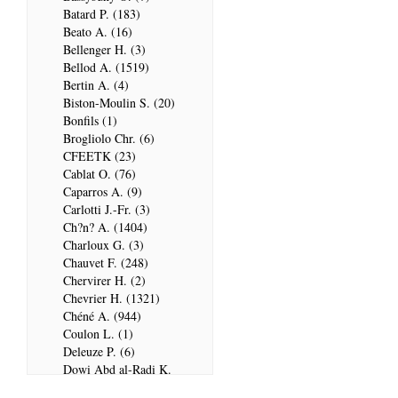
Batard P. (183)
Beato A. (16)
Bellenger H. (3)
Bellod A. (1519)
Bertin A. (4)
Biston-Moulin S. (20)
Bonfils (1)
Brogliolo Chr. (6)
CFEETK (23)
Cablat O. (76)
Caparros A. (9)
Carlotti J.-Fr. (3)
Ch?n? A. (1404)
Charloux G. (3)
Chauvet F. (248)
Chervirer H. (2)
Chevrier H. (1321)
Chéné A. (944)
Coulon L. (1)
Deleuze P. (6)
Dowi Abd al-Radi K.
(679)