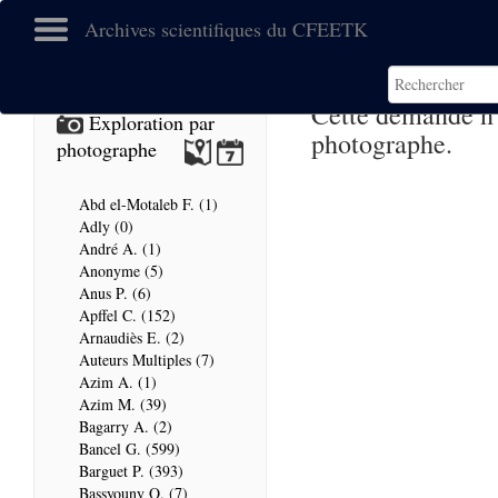
Archives scientifiques du CFEETK
Cette demande n’e
Exploration par
photographe.
photographe
Abd el-Motaleb F. (1)
Adly (0)
André A. (1)
Anonyme (5)
Anus P. (6)
Apffel C. (152)
Arnaudiès E. (2)
Auteurs Multiples (7)
Azim A. (1)
Azim M. (39)
Bagarry A. (2)
Bancel G. (599)
Barguet P. (393)
Bassyouny O. (7)