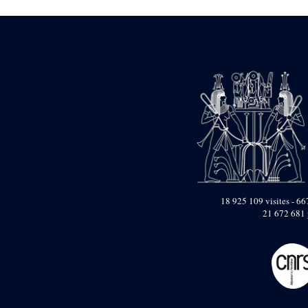
Dufour Q. (133)
ENSG (3596)
Estampages (3)
Fran (1)
Gabolde L. (6)
Gaddis A. (2)
Gallet J. (684)
Gallet L. (3)
Gambier N. (79)
Golvin J.-Cl. (43)
Gout J.-Fr. (1205)
Graindorge C. (2)
Groscaux Ph. (371)
Gu?niot Cl. (42)
Guadagnini K. (184)
18 925 109 visites - 667
Guéniot Cl. (2)
21 672 681 
H. Chevrier (1)
Hegazy E. (8)
Hubert M. (26)
Huguenin D. (69)
Jacquemet J. (174)
Jacquemet J. Wolff Ch.
(25)