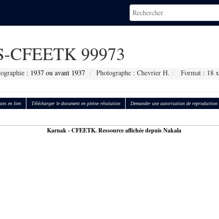
-CFEETK 99973
tographie :
1937 ou avant 1937
Photographe : Chevrier H.
Format : 18 x
ies en lien
Télécharger le document en pleine résolution
Demander une autorisation de reproduction