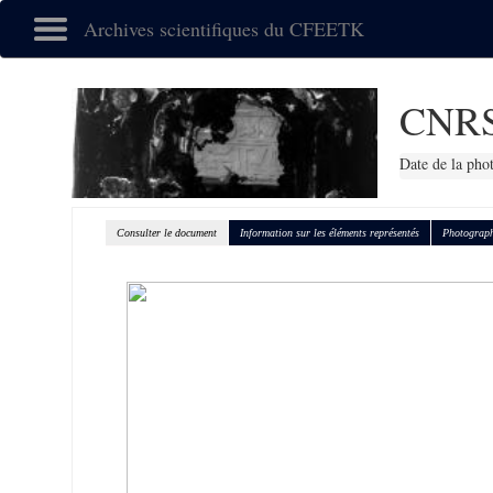
Archives scientifiques du CFEETK
CNRS
Date de la pho
Consulter le document
Information sur les éléments représentés
Photograph