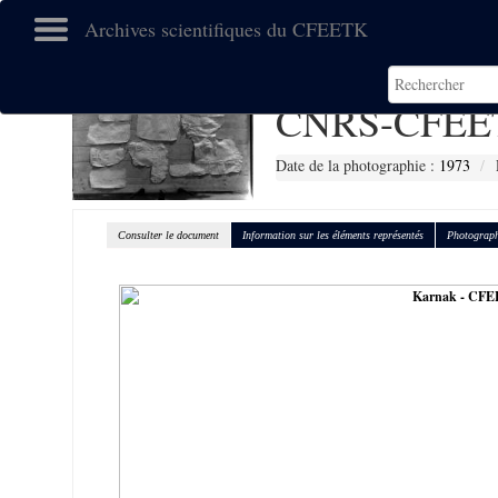
Archives scientifiques du CFEETK
CNRS-CFEE
Date de la photographie :
1973
Consulter le document
Information sur les éléments représentés
Photograph