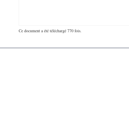
Ce document a été téléchargé 770 fois.
18 927 538 visites - 910