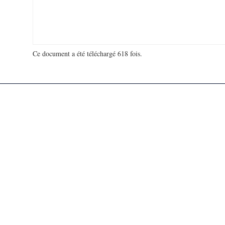
Ce document a été téléchargé 618 fois.
18 920 024 visites - 158