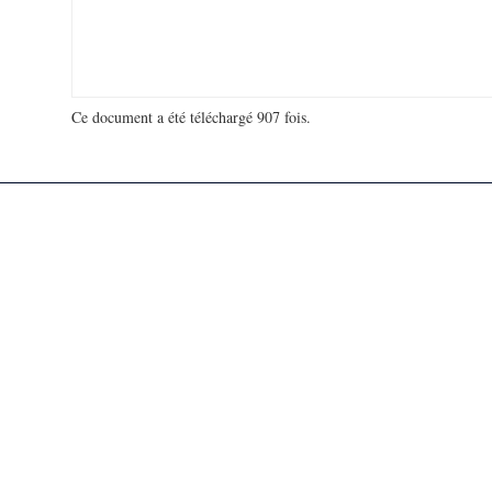
Ce document a été téléchargé 907 fois.
18 927 404 visites - 89