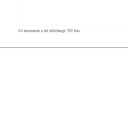
Ce document a été téléchargé 702 fois.
18 939 641 visites - 27