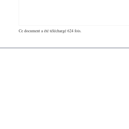
Ce document a été téléchargé 624 fois.
18 918 280 visites - 146