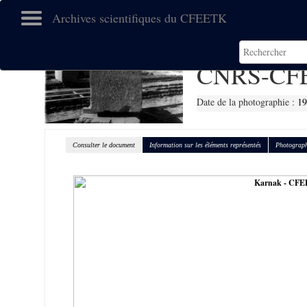
Archives scientifiques du CFEETK
CNRS-CFE
Date de la photographie :
19
Consulter le document
Information sur les éléments représentés
Photograph