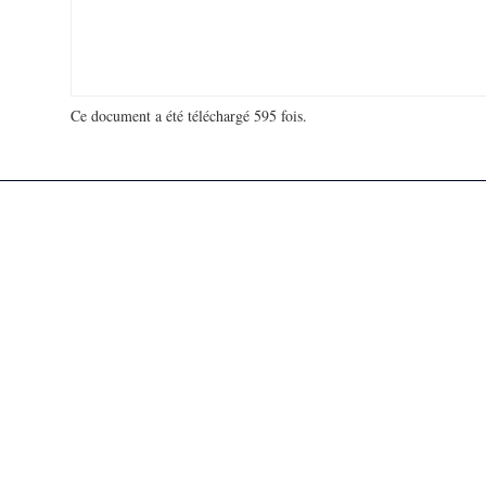
Ce document a été téléchargé 595 fois.
18 931 791 visites - 133