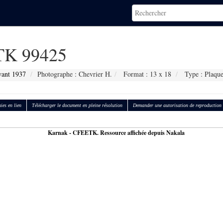
K 99425
vant 1937
Photographe : Chevrier H.
Format : 13 x 18
Type : Plaque
ies en lien
Télécharger le document en pleine résolution
Demander une autorisation de reproduction