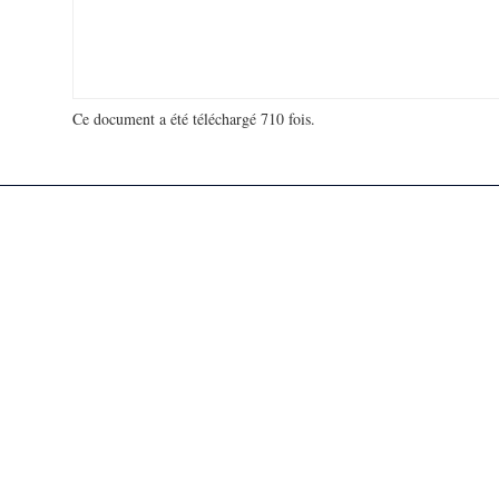
Ce document a été téléchargé 710 fois.
18 942 667 visites - 57