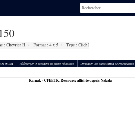
150
e : Chevrier H.
Format : 4 x 5
Type : Clich?
ies en lien
Télécharger le document en pleine résolution
Demander une autorisation de reproduction