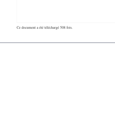
Ce document a été téléchargé 508 fois.
18 963 293 visites - 264