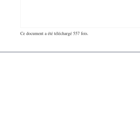
Ce document a été téléchargé 557 fois.
18 963 180 visites - 263