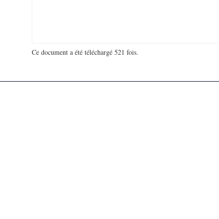
Ce document a été téléchargé 521 fois.
18 921 950 visites - 350