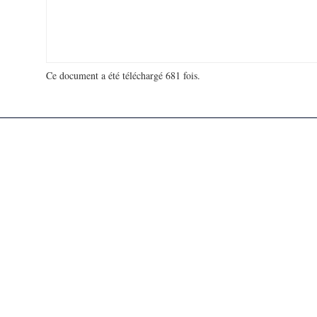
Ce document a été téléchargé 681 fois.
18 974 868 visites - 64