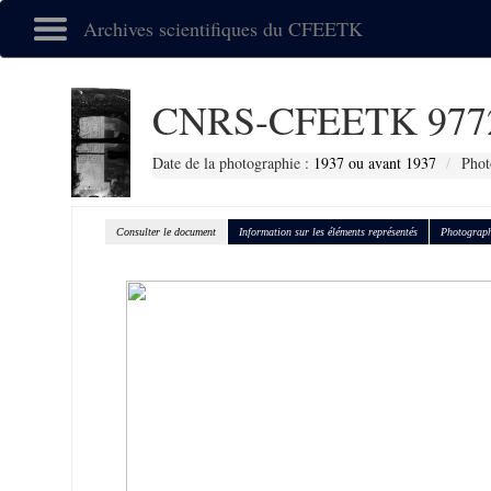
Archives scientifiques du CFEETK
CNRS-CFEETK 977
Date de la photographie :
1937 ou avant 1937
Phot
Consulter le document
Information sur les éléments représentés
Photograph