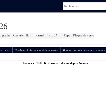
26
ographe : Chevrier H.
Format : 18 x 24
Type : Plaque de verre
ies en lien
Télécharger le document en pleine résolution
Demander une autorisation de reproduction