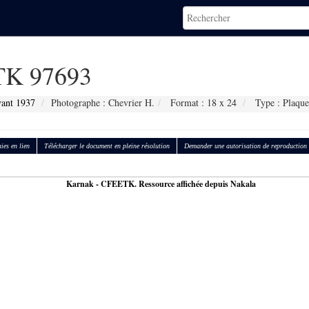
K 97693
vant 1937
Photographe : Chevrier H.
Format : 18 x 24
Type : Plaque
ies en lien
Télécharger le document en pleine résolution
Demander une autorisation de reproduction