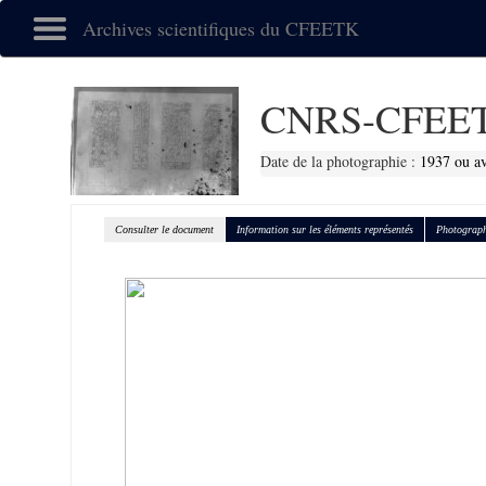
Archives scientifiques du CFEETK
CNRS-CFEET
Date de la photographie :
1937 ou a
Consulter le document
Information sur les éléments représentés
Photograph