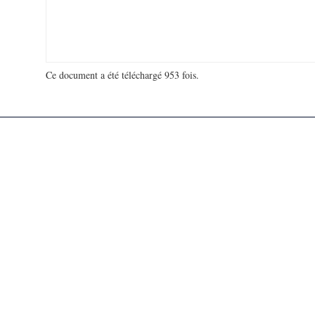
Ce document a été téléchargé 953 fois.
18 931 762 visites - 133