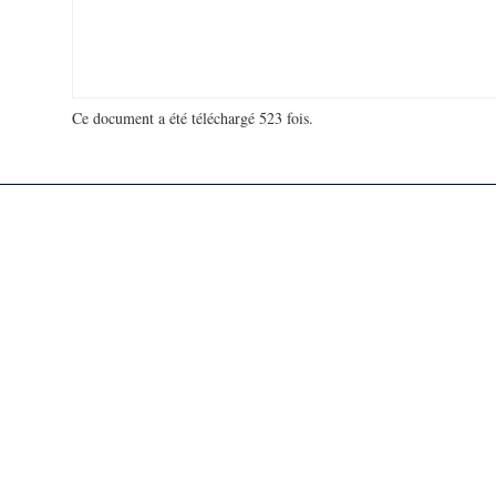
Ce document a été téléchargé 523 fois.
18 936 279 visites - 178