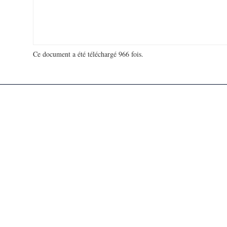
Ce document a été téléchargé 966 fois.
18 915 112 visites - 115