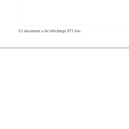
Ce document a été téléchargé 873 fois.
18 931 528 visites - 130