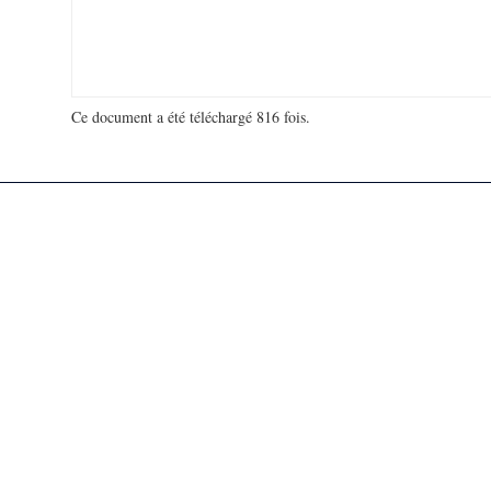
Ce document a été téléchargé 816 fois.
18 927 672 visites - 92