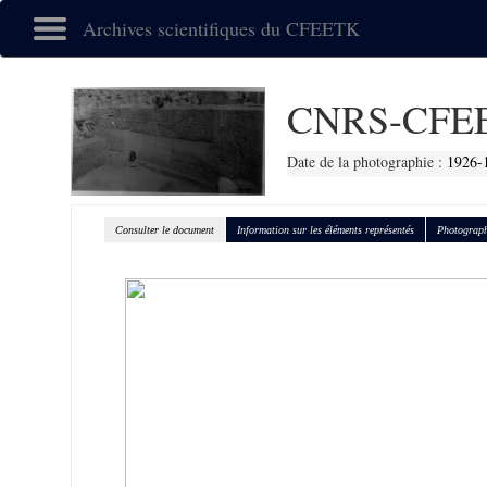
Archives scientifiques du CFEETK
CNRS-CFEE
Date de la photographie :
1926-
Consulter le document
Information sur les éléments représentés
Photograph