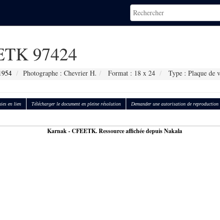
TK 97424
1954
Photographe : Chevrier H.
Format : 18 x 24
Type : Plaque de v
ies en lien
Télécharger le document en pleine résolution
Demander une autorisation de reproduction