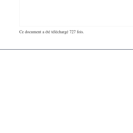
Ce document a été téléchargé 727 fois.
18 963 415 visites - 265