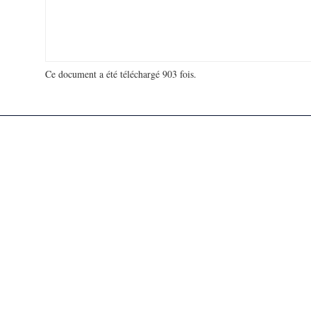
Ce document a été téléchargé 903 fois.
18 974 475 visites - 604