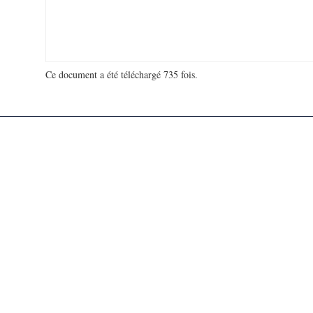
Ce document a été téléchargé 735 fois.
18 980 841 visites - 124