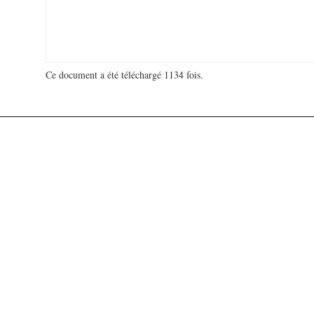
Ce document a été téléchargé 1134 fois.
18 969 891 visites - 144