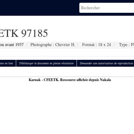
ETK 97185
ou avant 1937
Photographe : Chevrier H.
Format : 18 x 24
Type : P
ies en lien
Télécharger le document en pleine résolution
Demander une autorisation de reproduction