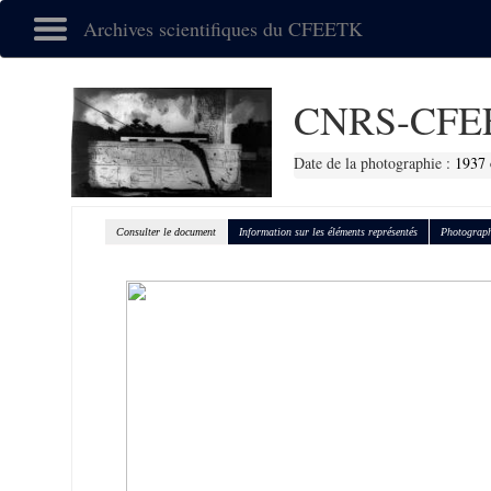
Archives scientifiques du CFEETK
CNRS-CFE
Date de la photographie :
1937 
Consulter le document
Information sur les éléments représentés
Photograph