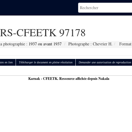
RS-CFEETK 97178
la photographie :
1937 ou avant 1937
Photographe : Chevrier H.
Format 
ies en lien
Télécharger le document en pleine résolution
Demander une autorisation de reproduction