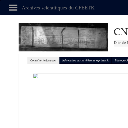
Archives scientifiques du CFEETK
CN
Date de 
Consulter le document
Information sur les éléments représentés
Photograph