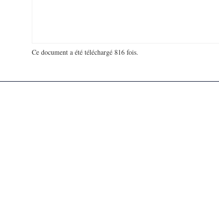
Ce document a été téléchargé 816 fois.
18 976 588 visites - 81