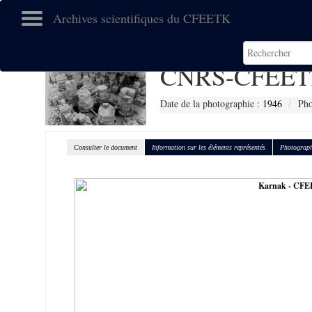
Archives scientifiques du CFEETK
CNRS-CFEET
Date de la photographie :
1946
Pho
Consulter le document
Information sur les éléments représentés
Photograph