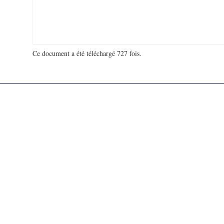
Ce document a été téléchargé 727 fois.
18 965 394 visites - 285