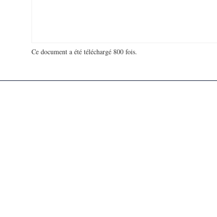
Ce document a été téléchargé 800 fois.
18 948 248 visites - 113