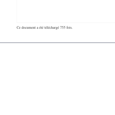
Ce document a été téléchargé 755 fois.
18 968 086 visites - 312