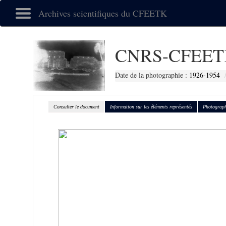
Archives scientifiques du CFEETK
CNRS-CFEET
Date de la photographie :
1926-1954
Consulter le document
Information sur les éléments représentés
Photograph