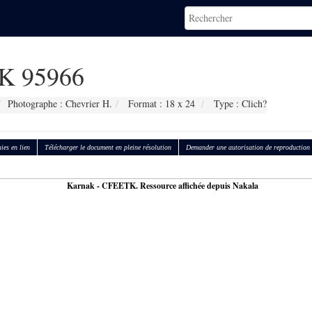
K 95966
Photographe : Chevrier H.
Format : 18 x 24
Type : Clich?
ies en lien
Télécharger le document en pleine résolution
Demander une autorisation de reproduction