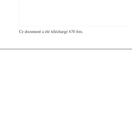
Ce document a été téléchargé 670 fois.
18 927 425 visites - 898