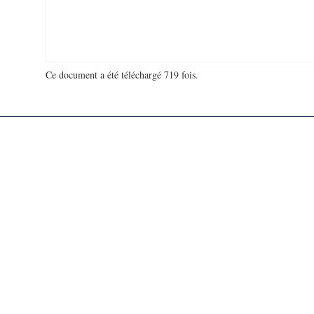
Ce document a été téléchargé 719 fois.
18 978 206 visites - 97