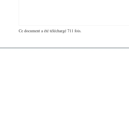
Ce document a été téléchargé 711 fois.
18 981 206 visites - 127