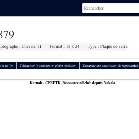
879
otographe : Chevrier H.
Format : 18 x 24
Type : Plaque de verre
ies en lien
Télécharger le document en pleine résolution
Demander une autorisation de reproduction