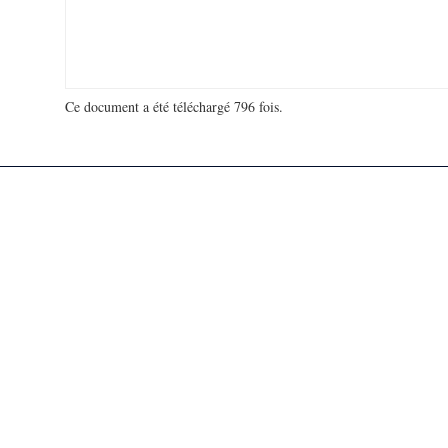
Ce document a été téléchargé 796 fois.
18 978 428 visites - 100