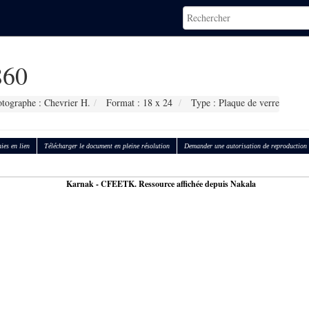
60
tographe : Chevrier H.
Format : 18 x 24
Type : Plaque de verre
ies en lien
Télécharger le document en pleine résolution
Demander une autorisation de reproduction