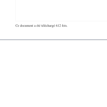
Ce document a été téléchargé 612 fois.
18 981 200 visites - 127