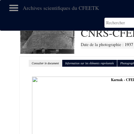
Archives scientifiques du CFEETK
CNRS-CFE
Date de la photographie :
1937
Consulter le document
Information sur les éléments représentés
Photograph