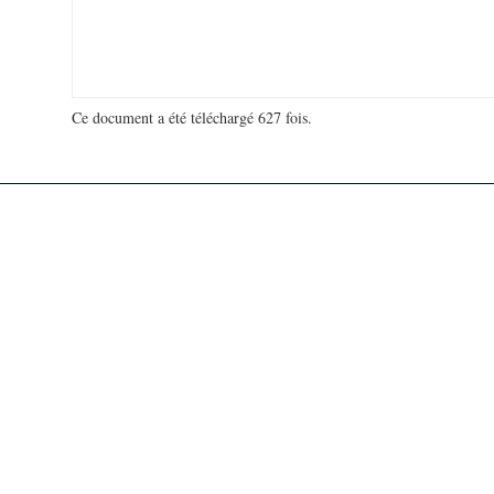
Ce document a été téléchargé 627 fois.
18 981 968 visites - 135