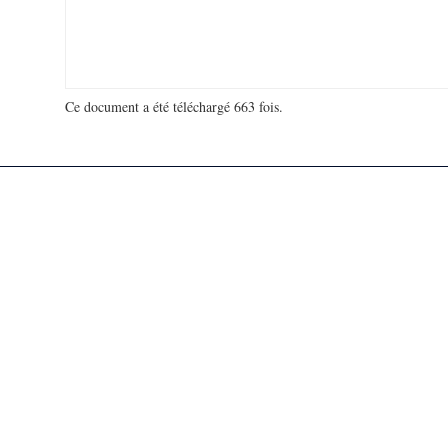
Ce document a été téléchargé 663 fois.
18 998 717 visites - 124