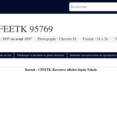
FEETK 95769
 :
1937 ou avant 1937
Photographe : Chevrier H.
Format : 18 x 24
Ty
ies en lien
Télécharger le document en pleine résolution
Demander une autorisation de reproduction