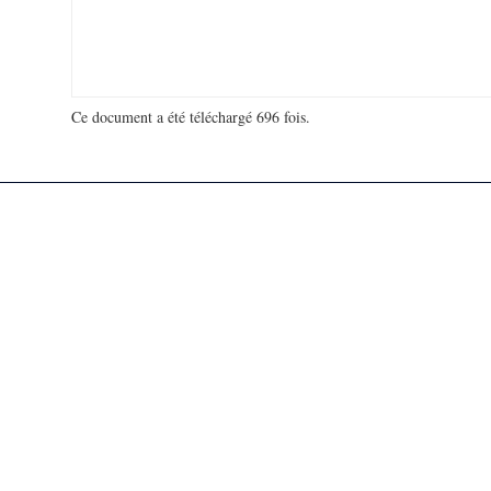
Ce document a été téléchargé 696 fois.
18 978 013 visites - 958