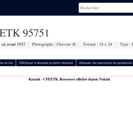
ETK 95751
 ou avant 1937
Photographe : Chevrier H.
Format : 18 x 24
Type : P
ies en lien
Télécharger le document en pleine résolution
Demander une autorisation de reproduction