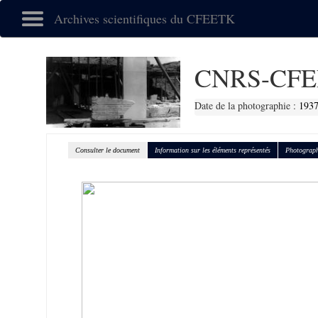
Archives scientifiques du CFEETK
CNRS-CFE
Date de la photographie :
1937
Consulter le document
Information sur les éléments représentés
Photograph