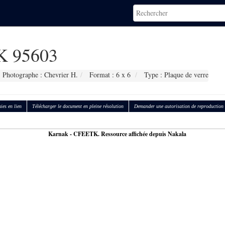
 95603
Photographe : Chevrier H.
Format : 6 x 6
Type : Plaque de verre
ies en lien
Télécharger le document en pleine résolution
Demander une autorisation de reproduction