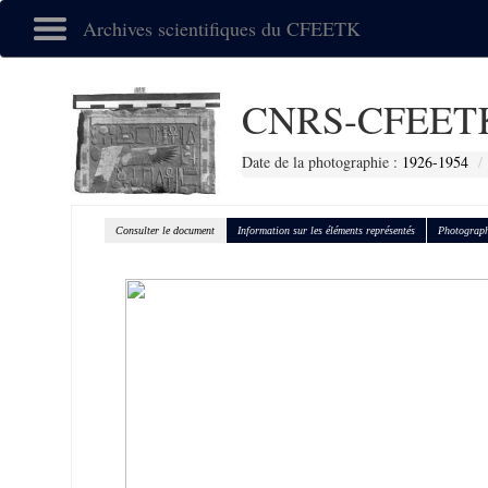
Archives scientifiques du CFEETK
CNRS-CFEETK
Date de la photographie :
1926-1954
Consulter le document
Information sur les éléments représentés
Photograph