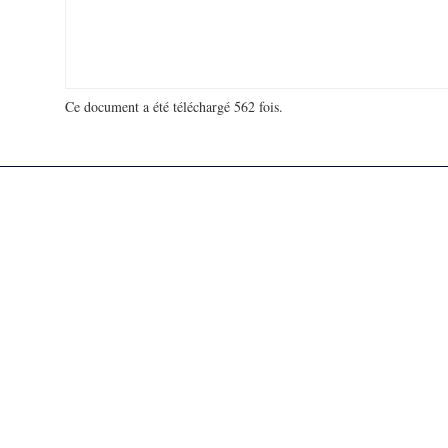
Ce document a été téléchargé 562 fois.
18 932 046 visites - 136